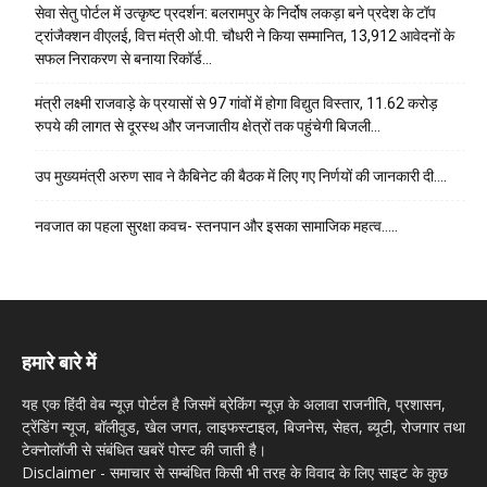
सेवा सेतु पोर्टल में उत्कृष्ट प्रदर्शन: बलरामपुर के निर्दोष लकड़ा बने प्रदेश के टॉप
ट्रांजैक्शन वीएलई, वित्त मंत्री ओ.पी. चौधरी ने किया सम्मानित, 13,912 आवेदनों के
सफल निराकरण से बनाया रिकॉर्ड…
मंत्री लक्ष्मी राजवाड़े के प्रयासों से 97 गांवों में होगा विद्युत विस्तार, 11.62 करोड़
रुपये की लागत से दूरस्थ और जनजातीय क्षेत्रों तक पहुंचेगी बिजली…
उप मुख्यमंत्री अरुण साव ने कैबिनेट की बैठक में लिए गए निर्णयों की जानकारी दी….
नवजात का पहला सुरक्षा कवच- स्तनपान और इसका सामाजिक महत्व…..
हमारे बारे में
यह एक हिंदी वेब न्यूज़ पोर्टल है जिसमें ब्रेकिंग न्यूज़ के अलावा राजनीति, प्रशासन,
ट्रेंडिंग न्यूज, बॉलीवुड, खेल जगत, लाइफस्टाइल, बिजनेस, सेहत, ब्यूटी, रोजगार तथा
टेक्नोलॉजी से संबंधित खबरें पोस्ट की जाती है।
Disclaimer - समाचार से सम्बंधित किसी भी तरह के विवाद के लिए साइट के कुछ