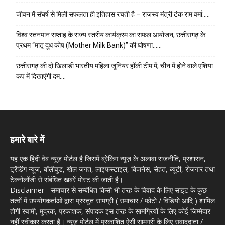
जीवन में संघर्ष से मिली सफलता ही इतिहास रचती है – राजस्व मंत्री टंक राम वर्मा…..
विश्व स्तनपान सप्ताह के राज्य स्तरीय कार्यक्रम का सफल आयोजन, छत्तीसगढ़ के
प्रथम “मातृ दूध कोष (Mother Milk Bank)” की घोषणा……
छत्तीसगढ़ की दो खिलाड़ी भारतीय महिला जूनियर हॉकी टीम में, चीन में होने वाले एशिया
कप में दिखाएंगी दम….
हमारे बारे में
यह एक हिंदी वेब न्यूज़ पोर्टल है जिसमें ब्रेकिंग न्यूज़ के अलावा राजनीति, प्रशासन,
ट्रेंडिंग न्यूज, बॉलीवुड, खेल जगत, लाइफस्टाइल, बिजनेस, सेहत, ब्यूटी, रोजगार तथा
टेक्नोलॉजी से संबंधित खबरें पोस्ट की जाती है।
Disclaimer - समाचार से सम्बंधित किसी भी तरह के विवाद के लिए साइट के कुछ
तत्वों में उपयोगकर्ताओं द्वारा प्रस्तुत सामग्री ( समाचार / फोटो / विडियो आदि ) शामिल
होगी स्वामी, मुद्रक, प्रकाशक, संपादक इस तरह के सामग्रियों के लिए कोई ज़िम्मेदार
नहीं स्वीकार करता है। न्यूज़ पोर्टल में प्रकाशित ऐसी सामग्री के लिए संवाददाता /